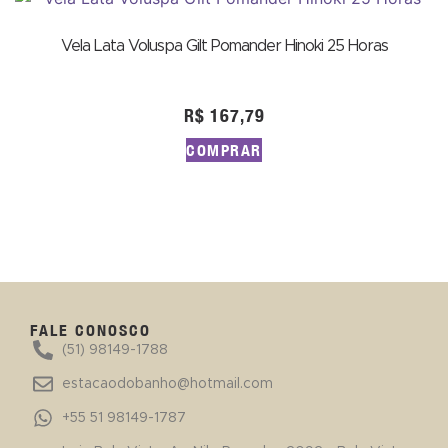
Vela Lata Voluspa Gilt Pomander Hinoki 25 Horas
R$
167,79
COMPRAR
FALE CONOSCO
(51) 98149-1788
estacaodobanho@hotmail.com
+55 51 98149-1787