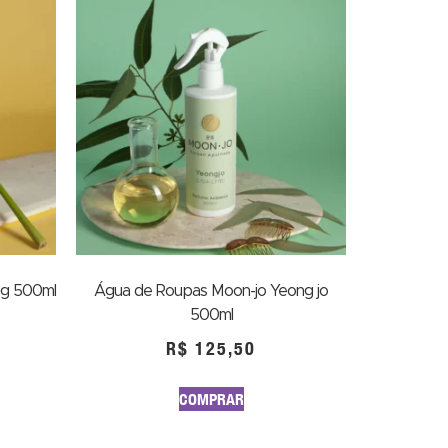
ng 500ml
Água de Roupas Moon-jo Yeong jo
500ml
R$
125,50
COMPRAR