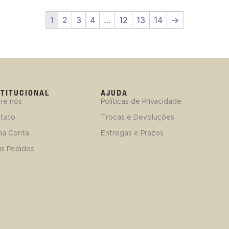
1
2
3
4
…
12
13
14
→
STITUCIONAL
AJUDA
re nós
Políticas de Privacidade
tato
Trocas e Devoluções
ha Conta
Entregas e Prazos
s Pedidos