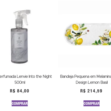
rfumada Lenvie Into the Night
Bandeja Pequena em Melamina
500ml
Design Lemon Basil
R$
84,00
R$
214,59
COMPRAR
COMPRAR