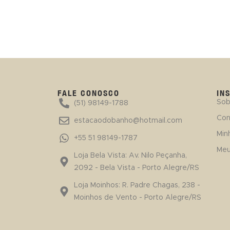
FALE CONOSCO
IN
Sob
(51) 98149-1788
Con
estacaodobanho@hotmail.com
Min
+55 51 98149-1787
Meu
Loja Bela Vista: Av. Nilo Peçanha,
2092 - Bela Vista - Porto Alegre/RS
Loja Moinhos: R. Padre Chagas, 238 -
Moinhos de Vento - Porto Alegre/RS