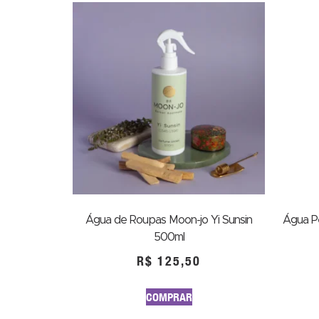
Água de Roupas Moon-jo Yi Sunsin
Água Pe
500ml
R$
125,50
COMPRAR