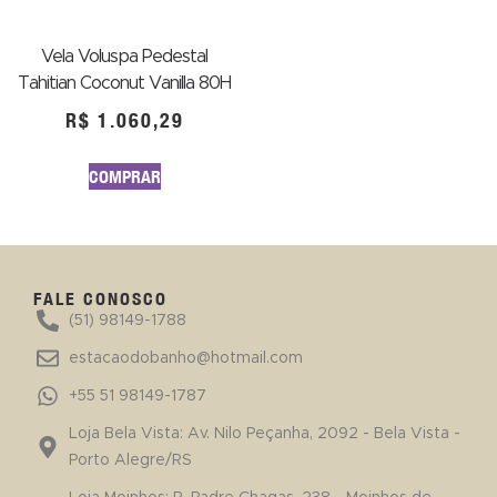
Vela Voluspa Pedestal
Tahitian Coconut Vanilla 80H
R$
1.060,29
COMPRAR
FALE CONOSCO
(51) 98149-1788
estacaodobanho@hotmail.com
+55 51 98149-1787
Loja Bela Vista: Av. Nilo Peçanha, 2092 - Bela Vista -
Porto Alegre/RS