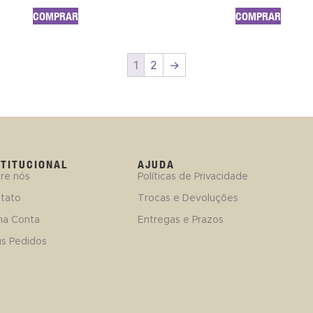
COMPRAR
COMPRAR
1
2
→
STITUCIONAL
AJUDA
re nós
Políticas de Privacidade
tato
Trocas e Devoluções
ha Conta
Entregas e Prazos
s Pedidos