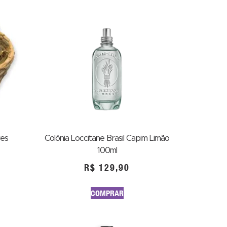
res
Colônia Loccitane Brasil Capim Limão
100ml
R$
129,90
COMPRAR