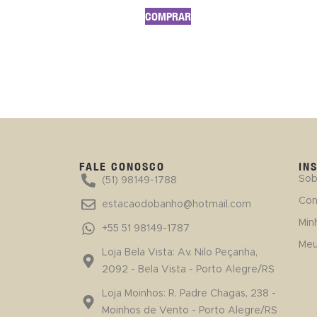
COMPRAR
FALE CONOSCO
IN
Sob
(51) 98149-1788
Con
estacaodobanho@hotmail.com
Min
+55 51 98149-1787
Meu
Loja Bela Vista: Av. Nilo Peçanha,
2092 - Bela Vista - Porto Alegre/RS
Loja Moinhos: R. Padre Chagas, 238 -
Moinhos de Vento - Porto Alegre/RS