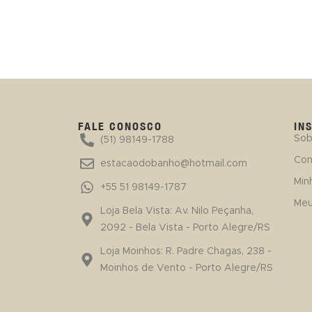
FALE CONOSCO
IN
Sob
(51) 98149-1788
Con
estacaodobanho@hotmail.com
Min
+55 51 98149-1787
Meu
Loja Bela Vista: Av. Nilo Peçanha,
2092 - Bela Vista - Porto Alegre/RS
Loja Moinhos: R. Padre Chagas, 238 -
Moinhos de Vento - Porto Alegre/RS