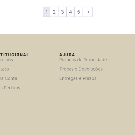
1
2
3
4
5
→
STITUCIONAL
AJUDA
re nós
Políticas de Privacidade
tato
Trocas e Devoluções
ha Conta
Entregas e Prazos
s Pedidos