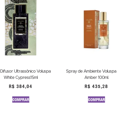
Difusor Ultrassônico Voluspa
Spray de Ambiente Voluspa 
White Cypress15ml
Amber 100ml.
R$
384,04
R$
435,28
COMPRAR
COMPRAR