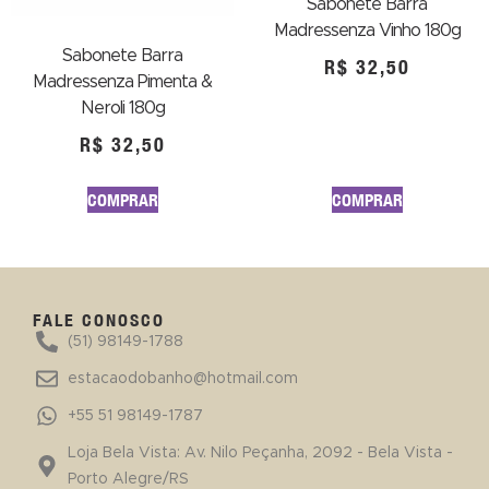
Sabonete Barra
Madressenza Vinho 180g
Sabonete Barra
R$
32,50
Madressenza Pimenta &
Neroli 180g
R$
32,50
COMPRAR
COMPRAR
FALE CONOSCO
(51) 98149-1788
estacaodobanho@hotmail.com
+55 51 98149-1787
Loja Bela Vista: Av. Nilo Peçanha, 2092 - Bela Vista -
Porto Alegre/RS