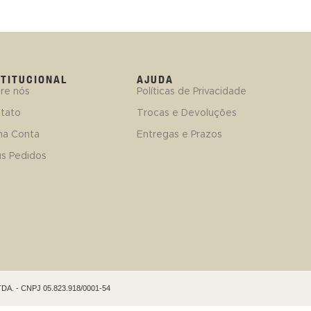
STITUCIONAL
AJUDA
re nós
Políticas de Privacidade
tato
Trocas e Devoluções
ha Conta
Entregas e Prazos
s Pedidos
TDA. - CNPJ 05.823.918/0001-54