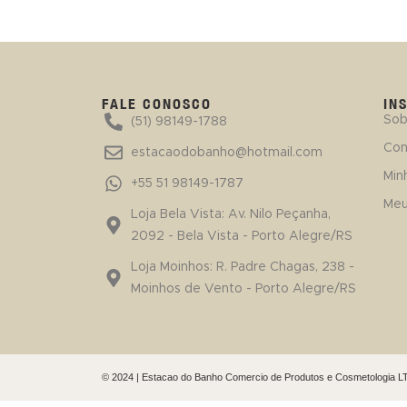
FALE CONOSCO
IN
Sob
(51) 98149-1788
Con
estacaodobanho@hotmail.com
Min
+55 51 98149-1787
Meu
Loja Bela Vista: Av. Nilo Peçanha,
2092 - Bela Vista - Porto Alegre/RS
Loja Moinhos: R. Padre Chagas, 238 -
Moinhos de Vento - Porto Alegre/RS
© 2024 | Estacao do Banho Comercio de Produtos e Cosmetologia L