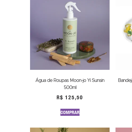
Água de Roupas Moon-jo Yi Sunsin
Bandej
500ml
R$
125,50
COMPRAR