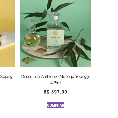
 Sejong
Difusor de Ambiente Moon-jo Yeong jo
475ml
R$
397,00
COMPRAR