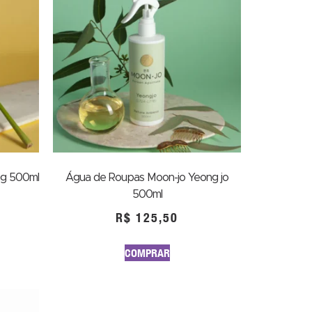
ng 500ml
Água de Roupas Moon-jo Yeong jo
500ml
R$
125,50
COMPRAR