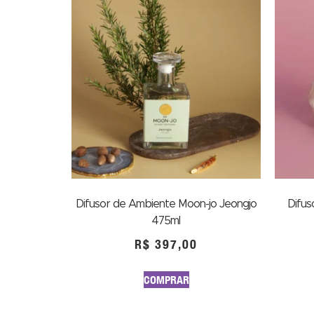
Difusor de Ambiente Moon-jo Jeongjo
Difus
475ml
R$
397,00
COMPRAR