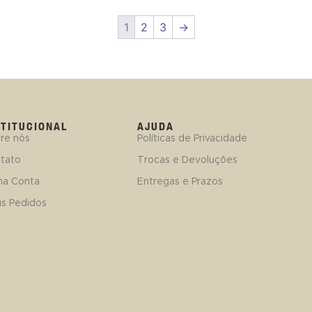
1
2
3
→
STITUCIONAL
AJUDA
re nós
Políticas de Privacidade
tato
Trocas e Devoluções
ha Conta
Entregas e Prazos
s Pedidos