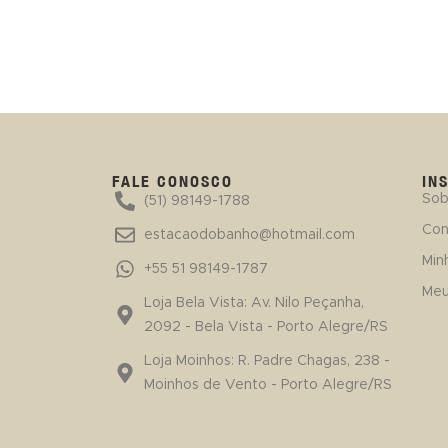
FALE CONOSCO
IN
Sob
(51) 98149-1788
Con
estacaodobanho@hotmail.com
Min
+55 51 98149-1787
Meu
Loja Bela Vista: Av. Nilo Peçanha,
2092 - Bela Vista - Porto Alegre/RS
Loja Moinhos: R. Padre Chagas, 238 -
Moinhos de Vento - Porto Alegre/RS