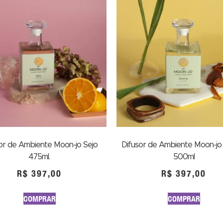
or de Ambiente Moon-jo Sejo
Difusor de Ambiente Moon-jo
475ml.
500ml
R$
397,00
R$
397,00
COMPRAR
COMPRAR