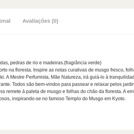
onal
Avaliações (0)
das, pedras de rio e madeiras.(fragrância verde)
rto na floresta. Inspire as notas curativas de musgo fresco, fo
ki. A Mestre Perfumista, Mãe Natureza, irá guiá-lo à tranquilid
rante. Todos são bem-vindos para passear e relaxar pelos jard
ss remete à paleta de musgo e folhas do chão da floresta. A e
rrosos, inspirando-se no famoso Templo do Musgo em Kyoto.