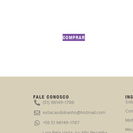
COMPRAR
FALE CONOSCO
IN
Sob
(51) 98149-1788
Con
estacaodobanho@hotmail.com
Min
+55 51 98149-1787
Meu