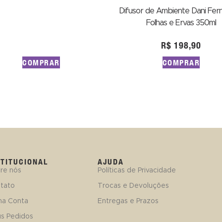
Difusor de Ambiente Dani Fer
Folhas e Ervas 350ml
R$
198,90
COMPRAR
COMPRAR
STITUCIONAL
AJUDA
re nós
Políticas de Privacidade
tato
Trocas e Devoluções
ha Conta
Entregas e Prazos
s Pedidos