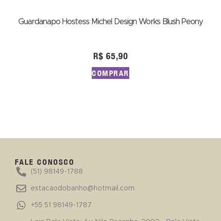
Guardanapo Hostess Michel Design Works Blush Peony
R$
65,90
COMPRAR
FALE CONOSCO
(51) 98149-1788
estacaodobanho@hotmail.com
+55 51 98149-1787