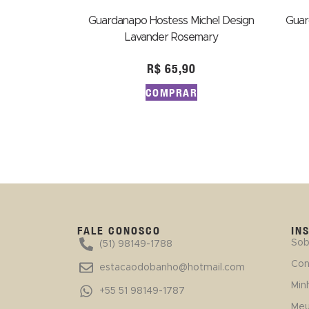
Guardanapo Hostess Michel Design
Guar
Lavander Rosemary
R$
65,90
COMPRAR
FALE CONOSCO
IN
Sob
(51) 98149-1788
Con
estacaodobanho@hotmail.com
Min
+55 51 98149-1787
Meu