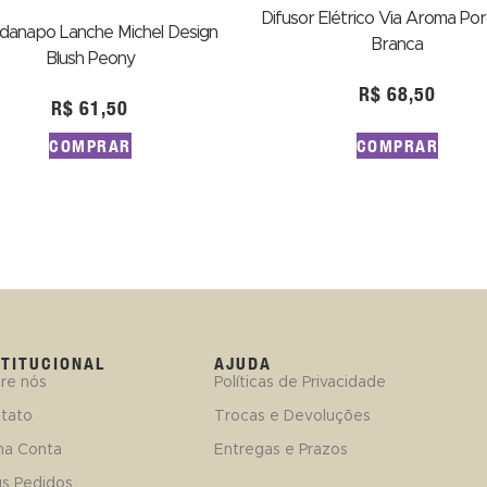
Difusor Elétrico Via Aroma Po
danapo Lanche Michel Design
Branca
Blush Peony
R$
68,50
R$
61,50
COMPRAR
COMPRAR
STITUCIONAL
AJUDA
re nós
Políticas de Privacidade
tato
Trocas e Devoluções
ha Conta
Entregas e Prazos
s Pedidos