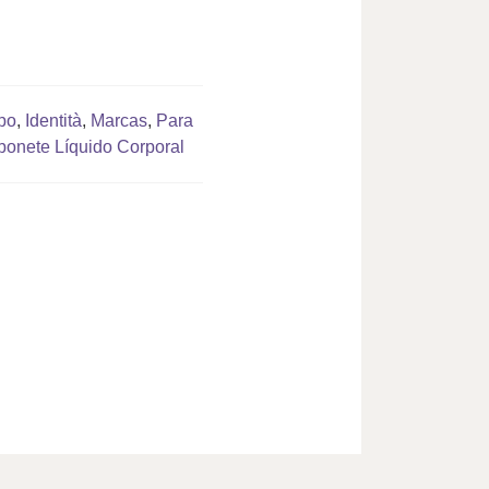
po
,
Identità
,
Marcas
,
Para
onete Líquido Corporal