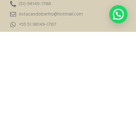
(51) 98149-1788
estacaodobanho@hotmail.com
+55 51 98149-1787
Loja Bela Vista: Av. Nilo Peçanha, 2092 - Bela Vista -
Porto Alegre/RS
Loja Moinhos: R. Padre Chagas, 238 - Moinhos de
Vento - Porto Alegre/RS
INSTITUCIONAL
Sobre nós
Contato
Minha Conta
Meus Pedidos
AJUDA
Políticas de Privacidade
Trocas e Devoluções
Entregas e Prazos
SIGA-NOS!