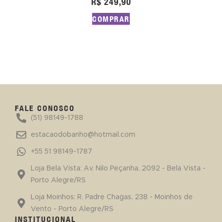
R$
249,90
COMPRAR
FALE CONOSCO
(51) 98149-1788
estacaodobanho@hotmail.com
+55 51 98149-1787
Loja Bela Vista: Av. Nilo Peçanha, 2092 - Bela Vista -
Porto Alegre/RS
Loja Moinhos: R. Padre Chagas, 238 - Moinhos de
Vento - Porto Alegre/RS
INSTITUCIONAL