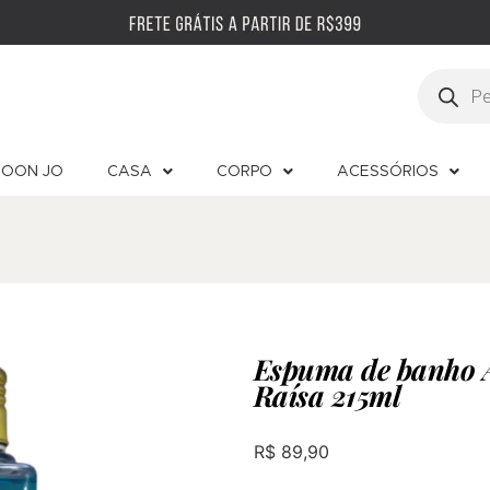
OON JO
CASA
CORPO
ACESSÓRIOS
Espuma de banho 
Raísa 215ml
R$
89,90