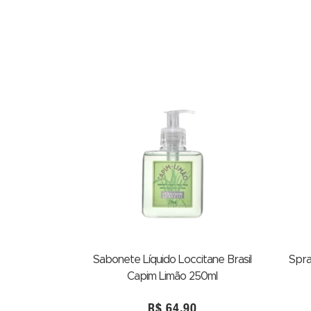
Sabonete Líquido Loccitane Brasil
Spra
Capim Limão 250ml
R$
64,90