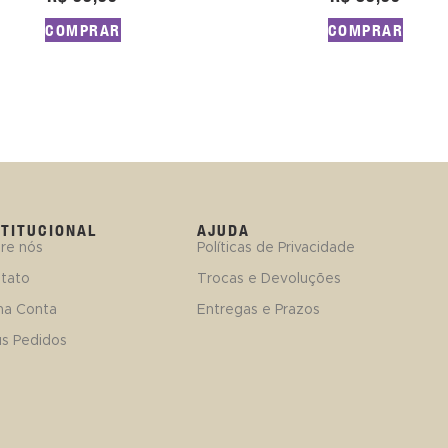
COMPRAR
COMPRAR
STITUCIONAL
AJUDA
re nós
Políticas de Privacidade
tato
Trocas e Devoluções
ha Conta
Entregas e Prazos
s Pedidos