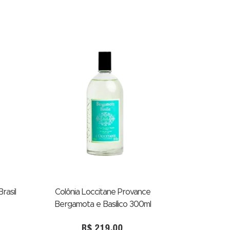
rasil
Colônia Loccitane Provance
Bergamota e Basílico 300ml
R$
219,00