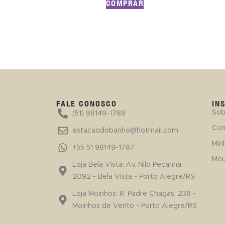
COMPRAR
FALE CONOSCO
IN
Sob
(51) 98149-1788
Con
estacaodobanho@hotmail.com
Min
+55 51 98149-1787
Meu
Loja Bela Vista: Av. Nilo Peçanha,
2092 - Bela Vista - Porto Alegre/RS
Loja Moinhos: R. Padre Chagas, 238 -
Moinhos de Vento - Porto Alegre/RS