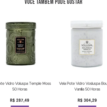
você também pode gostar
ote Vidro Voluspa Temple Moss
Vela Pote Vidro Vosluspa Bo
50 Horas
Vanilla 50 Horas
R$
287,49
R$
304,29