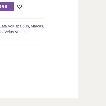
RAR
Lata Voluspa 60h
,
Marcas
,
as
,
Velas Voluspa
,