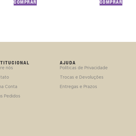
COMPRAR
COMPRAR
STITUCIONAL
AJUDA
re nós
Políticas de Privacidade
tato
Trocas e Devoluções
ha Conta
Entregas e Prazos
s Pedidos