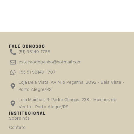
FALE CONOSCO
(51) 98149-1788
estacaodobanho@hotmail.com
+55 51 98149-1787
Loja Bela Vista: Av. Nilo Peçanha, 2092 - Bela Vista -
Porto Alegre/RS
Loja Moinhos: R. Padre Chagas, 238 - Moinhos de
Vento - Porto Alegre/RS
INSTITUCIONAL
Sobre nós
Contato