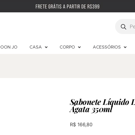
OON JO
CASA
CORPO
ACESSÓRIOS
Sabonete Líquido 
Ágata 350ml
R$
166,80