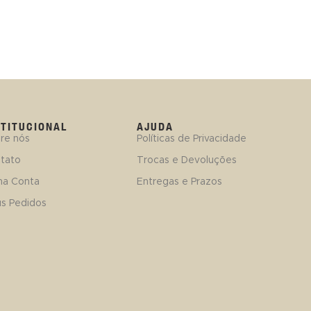
STITUCIONAL
AJUDA
re nós
Políticas de Privacidade
tato
Trocas e Devoluções
ha Conta
Entregas e Prazos
s Pedidos