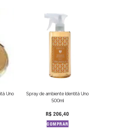
ità Uno
Spray de ambiente Identità Uno
500ml
R$
206,40
COMPRAR