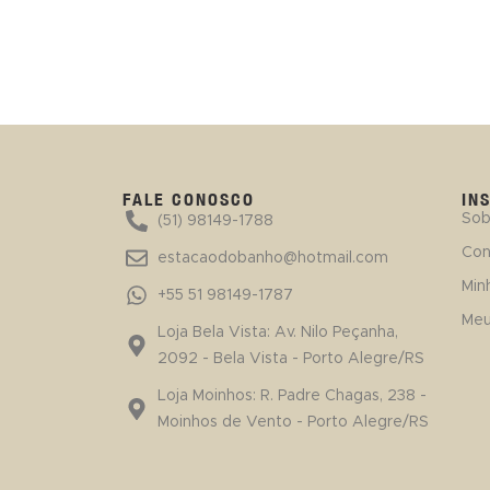
FALE CONOSCO
IN
Sob
(51) 98149-1788
Con
estacaodobanho@hotmail.com
Min
+55 51 98149-1787
Meu
Loja Bela Vista: Av. Nilo Peçanha,
2092 - Bela Vista - Porto Alegre/RS
Loja Moinhos: R. Padre Chagas, 238 -
Moinhos de Vento - Porto Alegre/RS