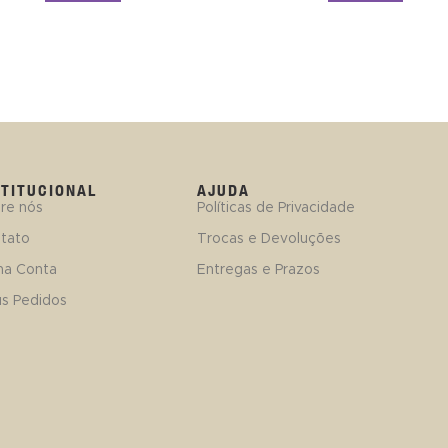
STITUCIONAL
AJUDA
re nós
Políticas de Privacidade
tato
Trocas e Devoluções
ha Conta
Entregas e Prazos
s Pedidos