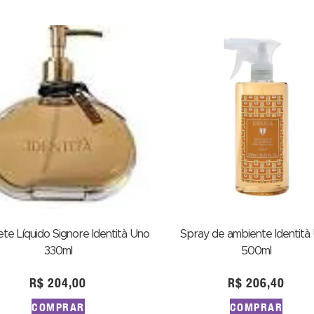
te Líquido Signore Identità Uno
Spray de ambiente Identità
330ml
500ml
R$
204,00
R$
206,40
COMPRAR
COMPRAR