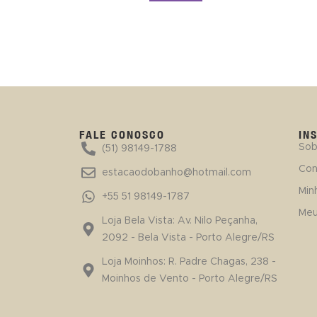
FALE CONOSCO
IN
Sob
(51) 98149-1788
Con
estacaodobanho@hotmail.com
Min
+55 51 98149-1787
Meu
Loja Bela Vista: Av. Nilo Peçanha,
2092 - Bela Vista - Porto Alegre/RS
Loja Moinhos: R. Padre Chagas, 238 -
Moinhos de Vento - Porto Alegre/RS