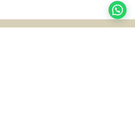
FALE CONOSCO
(51) 98149-1788
estacaodobanho@hotmail.com
+55 51 98149-1787
Loja Bela Vista: Av. Nilo Peçanha, 2092 - Bela Vista -
Porto Alegre/RS
Loja Moinhos: R. Padre Chagas, 238 - Moinhos de
Vento - Porto Alegre/RS
INSTITUCIONAL
Sobre nós
Contato
Minha Conta
Meus Pedidos