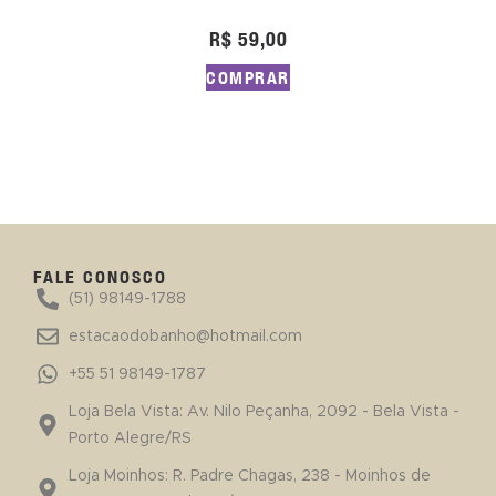
R$
59,00
COMPRAR
FALE CONOSCO
(51) 98149-1788
estacaodobanho@hotmail.com
+55 51 98149-1787
Loja Bela Vista: Av. Nilo Peçanha, 2092 - Bela Vista -
Porto Alegre/RS
Loja Moinhos: R. Padre Chagas, 238 - Moinhos de