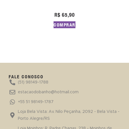
R$
65,90
COMPRAR
FALE CONOSCO
(51) 98149-1788
estacaodobanho@hotmail.com
+55 51 98149-1787
Loja Bela Vista: Av. Nilo Peçanha, 2092 - Bela Vista -
Porto Alegre/RS
Loja Moinhos: R. Padre Chagas, 238 - Moinhos de