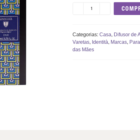
COMP
Categorias:
Casa
,
Difusor de 
Varetas
,
Identità
,
Marcas
,
Para
das Mães