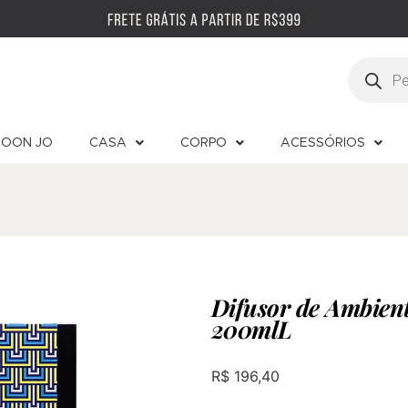
OON JO
CASA
CORPO
ACESSÓRIOS
Difusor de Ambient
200mlL
R$
196,40