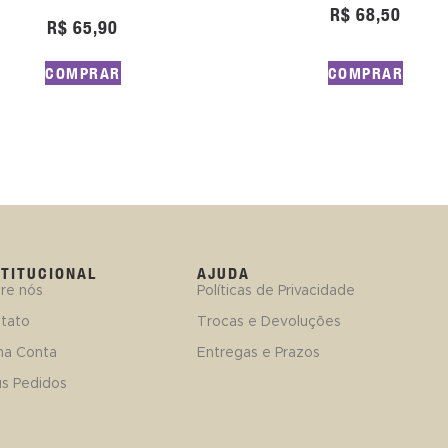
R$
68,50
R$
65,90
COMPRAR
COMPRAR
STITUCIONAL
AJUDA
re nós
Políticas de Privacidade
tato
Trocas e Devoluções
ha Conta
Entregas e Prazos
s Pedidos