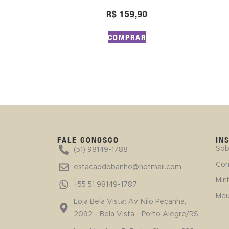
R$
159,90
COMPRAR
FALE CONOSCO
IN
Sob
(51) 98149-1788
Con
estacaodobanho@hotmail.com
Min
+55 51 98149-1787
Meu
Loja Bela Vista: Av. Nilo Peçanha,
2092 - Bela Vista - Porto Alegre/RS